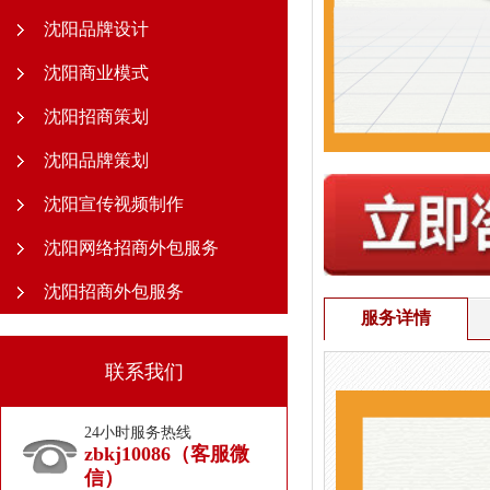
沈阳品牌设计
沈阳商业模式
沈阳招商策划
沈阳品牌策划
沈阳宣传视频制作
沈阳网络招商外包服务
沈阳招商外包服务
服务详情
联系我们
24小时服务热线
zbkj10086（客服微
信）