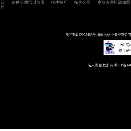
设
皮肤管理培训加盟
招生技巧
拓客公司
皮肤管理培训加盟
司
蜀ICP备12028468号 增值电信业务经营许可证:
名人网 版权所有
蜀ICP备14