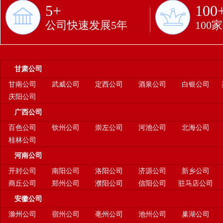
5+
100
公司快速发展5年
100
甘肃公司
甘南公司
武威公司
定西公司
酒泉公司
白银公司
庆阳公司
广西公司
百色公司
钦州公司
崇左公司
河池公司
北海公司
桂林公司
河南公司
开封公司
南阳公司
洛阳公司
济源公司
新乡公司
商丘公司
郑州公司
濮阳公司
信阳公司
驻马店公司
安徽公司
滁州公司
宿州公司
亳州公司
池州公司
巢湖公司