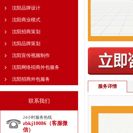
沈阳品牌设计
沈阳商业模式
沈阳招商策划
沈阳品牌策划
沈阳宣传视频制作
沈阳网络招商外包服务
沈阳招商外包服务
服务详情
联系我们
24小时服务热线
zbkj10086（客服微
信）