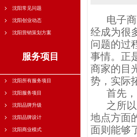
沈阳常见问题
电子商务
沈阳创业动态
经成为很
沈阳营销策划方案
问题的过
事情。正
服务项目
商家的目
势，实际
沈阳所有服务项目
首先，
沈阳服务项目
之所以电
沈阳品牌升级
地点方面
沈阳品牌设计
面则能够
沈阳商业模式