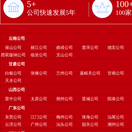
5+
100
公司快速发展5年
100
云南公司
保山公司
丽江公司
曲靖公司
普洱公司
德宏公司
西双版纳公司
临沧公司
文山公司
甘肃公司
白银公司
张掖公司
兰州公司
嘉峪关公司
甘南公司
天水公司
山西公司
晋中公司
太原公司
朔州公司
晋城公司
阳泉公司
广东公司
东莞公司
江门公司
梅州公司
珠海公司
汕尾公司
云浮公司
广州公司
汕头公司
韶关公司
潮州公司