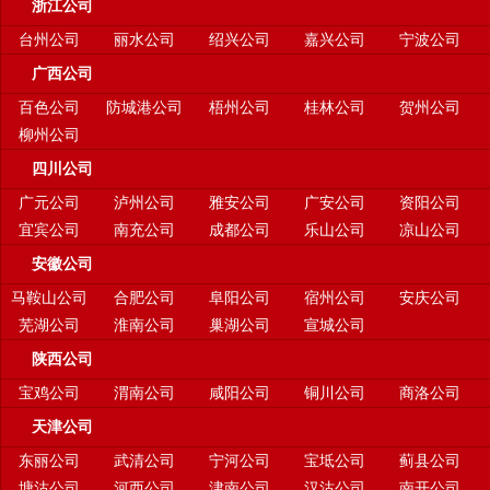
浙江公司
台州公司
丽水公司
绍兴公司
嘉兴公司
宁波公司
广西公司
百色公司
防城港公司
梧州公司
桂林公司
贺州公司
柳州公司
四川公司
广元公司
泸州公司
雅安公司
广安公司
资阳公司
宜宾公司
南充公司
成都公司
乐山公司
凉山公司
安徽公司
马鞍山公司
合肥公司
阜阳公司
宿州公司
安庆公司
芜湖公司
淮南公司
巢湖公司
宣城公司
陕西公司
宝鸡公司
渭南公司
咸阳公司
铜川公司
商洛公司
天津公司
东丽公司
武清公司
宁河公司
宝坻公司
蓟县公司
塘沽公司
河西公司
津南公司
汉沽公司
南开公司