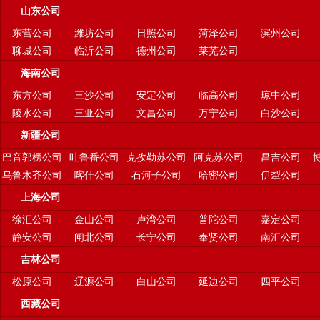
山东公司
东营公司
潍坊公司
日照公司
菏泽公司
滨州公司
聊城公司
临沂公司
德州公司
莱芜公司
海南公司
东方公司
三沙公司
安定公司
临高公司
琼中公司
陵水公司
三亚公司
文昌公司
万宁公司
白沙公司
新疆公司
巴音郭楞公司
吐鲁番公司
克孜勒苏公司
阿克苏公司
昌吉公司
乌鲁木齐公司
喀什公司
石河子公司
哈密公司
伊犁公司
上海公司
徐汇公司
金山公司
卢湾公司
普陀公司
嘉定公司
静安公司
闸北公司
长宁公司
奉贤公司
南汇公司
吉林公司
松原公司
辽源公司
白山公司
延边公司
四平公司
西藏公司