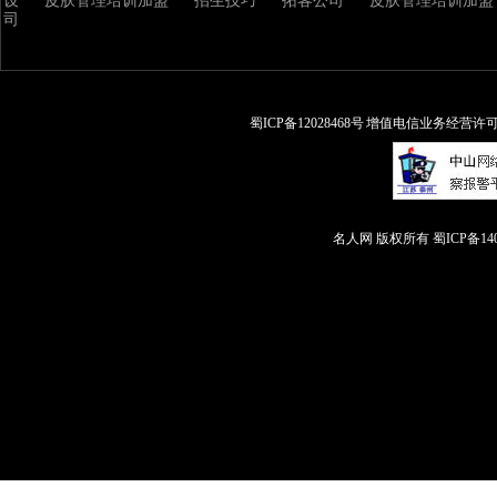
设
皮肤管理培训加盟
招生技巧
拓客公司
皮肤管理培训加盟
司
蜀ICP备12028468号 增值电信业务经营许可证:
名人网 版权所有
蜀ICP备14