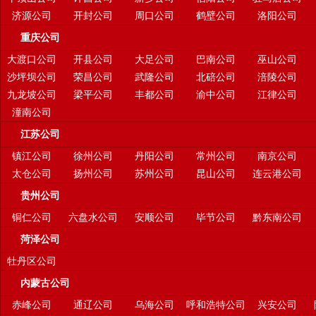
济源公司
开封公司
周口公司
鹤壁公司
洛阳公司
重庆公司
大渡口公司
开县公司
大足公司
巴南公司
巫山公司
沙坪坝公司
荣昌公司
武隆公司
北碚公司
涪陵公司
九龙坡公司
梁平公司
丰都公司
渝中公司
江律公司
潼南公司
江苏公司
镇江公司
徐州公司
丹阳公司
常州公司
南京公司
太仓公司
扬州公司
苏州公司
昆山公司
连云港公司
贵州公司
铜仁公司
六盘水公司
安顺公司
毕节公司
黔东南公司
菏泽公司
牡丹区公司
内蒙古公司
赤峰公司
通辽公司
乌海公司
呼和浩特公司
兴安公司